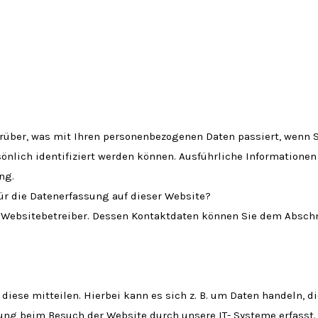
rüber, was mit Ihren personenbezogenen Daten passiert, wenn 
sönlich identifiziert werden können. Ausführliche Informatio
ng.
ür die Datenerfassung auf dieser Website?
 Websitebetreiber. Dessen Kontaktdaten können Sie dem Abschni
iese mitteilen. Hierbei kann es sich z. B. um Daten handeln, di
ng beim Besuch der Website durch unsere IT- Systeme erfasst. D